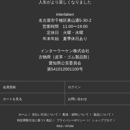
人生がより楽しくなりました
interlaken
名古屋市千種区東山通5-30-2
営業時間 11:00〜19:00
定休日 火曜・水曜
年末年始 夏季休日あり
インターラーケン株式会社
古物商［皮革・ゴム製品類］
愛知県公安委員会
第541012001100号
会員登録
ログイン
カートを見る
お問い合わせ
ホーム
/
支払い方法について
/
配送・送料について
/
返品について
/
特定商取引法に基づく表記
/
プライバシーポリシー
/ /
ショップブログ
/
RSS
/
ATOM