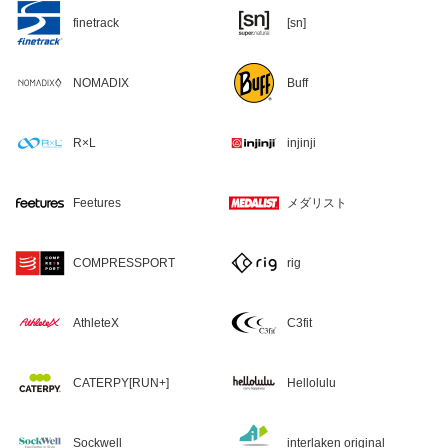
finetrack
[sn]
NOMADIX
Buff
R×L
injinji
Feetures
メダリスト
COMPRESSPORT
rig
AthleteX
C3fit
CATERPY[RUN+]
Hellolulu
Sockwell
interlaken original