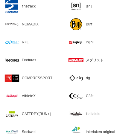
finetrack
[sn]
NOMADIX
Buff
R×L
injinji
Feetures
メダリスト
COMPRESSPORT
rig
AthleteX
C3fit
CATERPY[RUN+]
Hellolulu
Sockwell
interlaken original