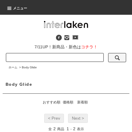
メニュー
7/11UP！新商品・新色は
コチラ！
ホーム
>
Body Glide
Body Glide
おすすめ順
価格順
新着順
< Prev
Next >
2
1
2
全
商品
-
表示