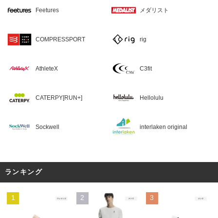
Feetures
メダリスト
COMPRESSPORT
rig
AthleteX
C3fit
CATERPY[RUN+]
Hellolulu
Sockwell
interlaken original
ランキング
1
2
3