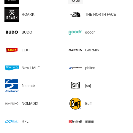
ROARK
THE NORTH FACE
BUDO
goodr
LEKI
GARMIN
New-HALE
phiten
finetrack
[sn]
NOMADIX
Buff
R×L
injinji