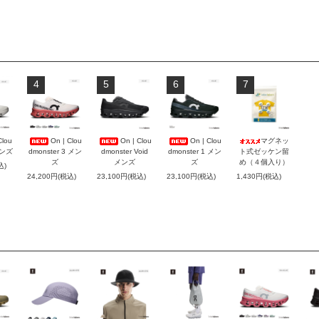
4
5
6
7
Clou
On | Clou
On | Clou
On | Clou
マグネッ
メンズ
dmonster 3 メン
dmonster Void
dmonster 1 メン
ト式ゼッケン留
ズ
メンズ
ズ
め（４個入り）
込)
24,200円(税込)
23,100円(税込)
23,100円(税込)
1,430円(税込)