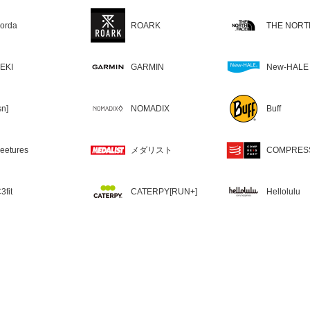
orda
ROARK
THE NORT
EKI
GARMIN
New-HALE
sn]
NOMADIX
Buff
eetures
メダリスト
COMPRES
3fit
CATERPY[RUN+]
Hellolulu