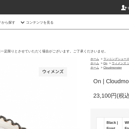
ドから探す
コンテンツを見る
様一足限りとさせていただく場合がございます。ご了承くださいませ。
ホーム
>
ランニングシュー
ホーム
>
On
>
ウィメンズ 
ホーム
>
Cloudmonster
On | Cloud
23,100円(税込
Black |
Wh
Frost
Fr