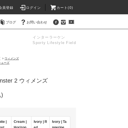
会員登録
ログイン
カート(0)
ブログ
お問い合わせ
インターラーケン
Sporty Lifestyle Field
ズ
>
ウィメンズ
シューズ
monster 2 ウィメンズ
)
ite |
Cream |
Ivory | R
Ivory | Ta
ost
Horizon
ed
ngerine