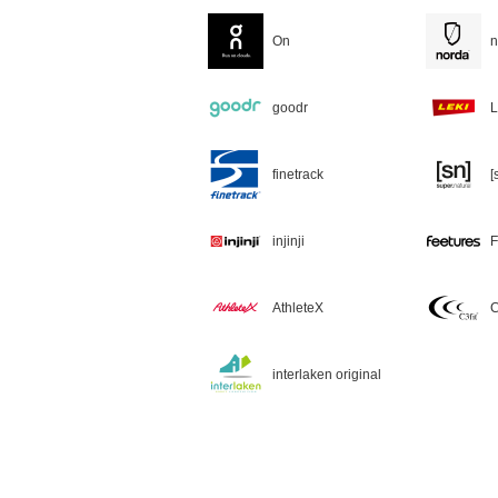
On
n
goodr
L
finetrack
[
injinji
F
AthleteX
C
interlaken original