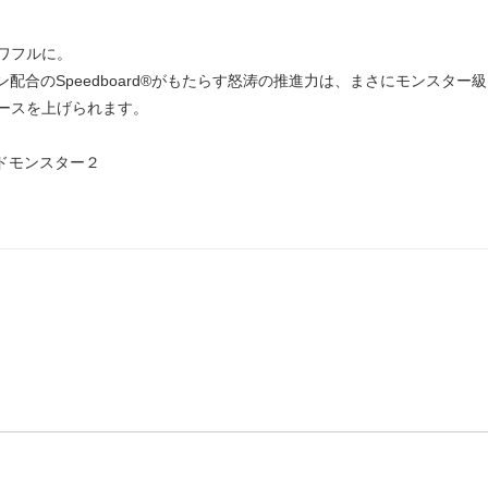
ワフルに。
ロン配合のSpeedboard®がもたらす怒涛の推進力は、まさにモンスター
ースを上げられます。
 クラウドモンスター２