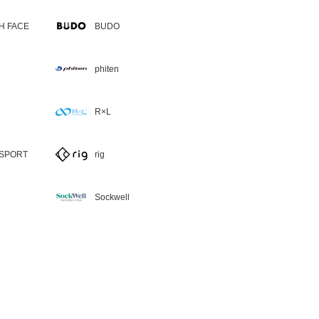
H FACE
BUDO
phiten
R×L
SPORT
rig
Sockwell