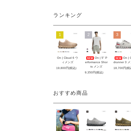
ランキング
1
2
3
On | Cloud 6 ウ
On | 5" P
On | 
ィメンズ
erformance Shor
drunner 3 
ts メンズ
19,800円(税込)
18,700円(税
9,350円(税込)
おすすめ商品