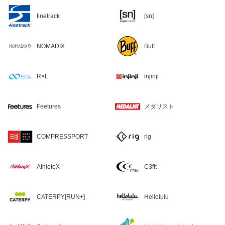
finetrack
[sn]
NOMADIX
Buff
R×L
injinji
Feetures
メダリスト
COMPRESSPORT
rig
AthleteX
C3fit
CATERPY[RUN+]
Hellolulu