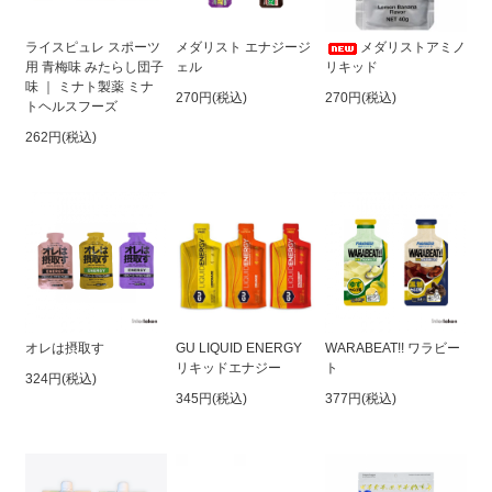
ライスピュレ スポーツ
メダリスト エナジージ
メダリストアミノ
用 青梅味 みたらし団子
ェル
リキッド
味 ｜ ミナト製薬 ミナ
270円(税込)
270円(税込)
トヘルスフーズ
262円(税込)
オレは摂取す
GU LIQUID ENERGY
WARABEAT!! ワラビー
リキッドエナジー
ト
324円(税込)
345円(税込)
377円(税込)