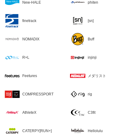
New-HALE
phiten
finetrack
[sn]
NOMADIX
Buff
R×L
injinji
Feetures
メダリスト
COMPRESSPORT
rig
AthleteX
C3fit
CATERPY[RUN+]
Hellolulu