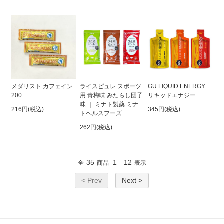
メダリスト カフェイン
ライスピュレ スポーツ
GU LIQUID ENERGY
200
用 青梅味 みたらし団子
リキッドエナジー
味 ｜ ミナト製薬 ミナ
216円(税込)
345円(税込)
トヘルスフーズ
262円(税込)
35
1
12
全
商品
-
表示
< Prev
Next >