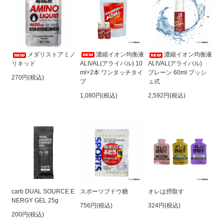
濃縮イオン均衡液
メダリストアミノ
濃縮イオン均衡液
ALIVAL(アライバル) 10
リキッド
ALIVAL(アライバル)
ml×2本 ワンタッチタイ
プレーン 60ml プッシ
270円(税込)
プ
ュ式
1,080円(税込)
2,592円(税込)
carb DUAL SOURCE E
スポーツブドウ糖
オレは摂取す
NERGY GEL 25g
756円(税込)
324円(税込)
200円(税込)