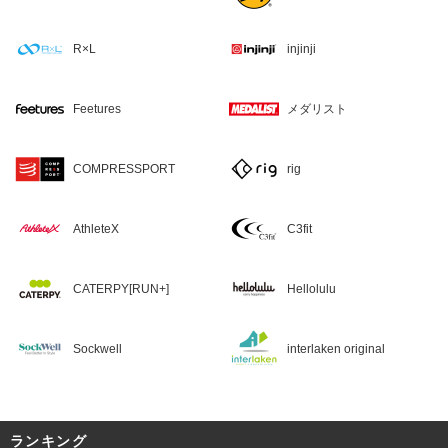
R×L
injinji
Feetures
メダリスト
COMPRESSPORT
rig
AthleteX
C3fit
CATERPY[RUN+]
Hellolulu
Sockwell
interlaken original
ランキング