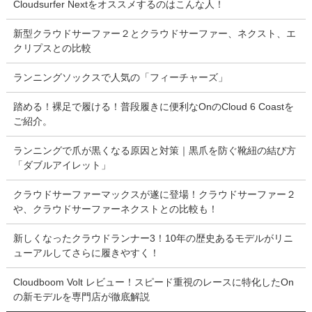
Cloudsurfer Nextをオススメするのはこんな人！
新型クラウドサーファー２とクラウドサーファー、ネクスト、エ
クリプスとの比較
ランニングソックスで人気の「フィーチャーズ」
踏める！裸足で履ける！普段履きに便利なOnのCloud 6 Coastを
ご紹介。
ランニングで爪が黒くなる原因と対策｜黒爪を防ぐ靴紐の結び方
「ダブルアイレット」
クラウドサーファーマックスが遂に登場！クラウドサーファー２
や、クラウドサーファーネクストとの比較も！
新しくなったクラウドランナー3！10年の歴史あるモデルがリニ
ューアルしてさらに履きやすく！
Cloudboom Volt レビュー！スピード重視のレースに特化したOn
の新モデルを専門店が徹底解説