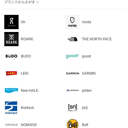
ブランドからさがす ＞
On
norda
ROARK
THE NORTH FACE
BUDO
goodr
LEKI
GARMIN
New-HALE
phiten
finetrack
[sn]
NOMADIX
Buff