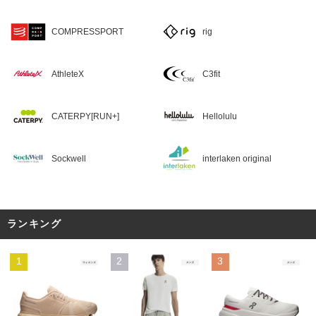
COMPRESSPORT
rig
AthleteX
C3fit
CATERPY[RUN+]
Hellolulu
Sockwell
interlaken original
ランキング
1
2
3