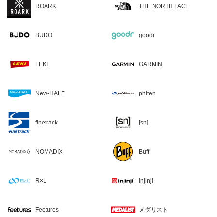
ROARK
THE NORTH FACE
BUDO
goodr
LEKI
GARMIN
New-HALE
phiten
finetrack
[sn]
NOMADIX
Buff
R×L
injinji
Feetures
メダリスト