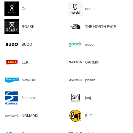
On
norda
ROARK
THE NORTH FACE
BUDO
goodr
LEKI
GARMIN
New-HALE
phiten
finetrack
[sn]
NOMADIX
Buff