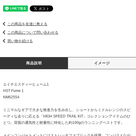
この商品を友達に教える
この商品について問い合わせる
買い物を続ける
商品説明
イメージ
エイチエスティーヒューム1
HST Fume 1
NM62554
ミニマルなギアで大きな推進力を生み出し、ショートからミドルレンジのスピ
ーディな走りに応える「HIGH SPEED TRAIL KIT」コレクションアイテムのひ
とつ。背面の通気性と軽量性に特化した約100gのランニングベストです。
メインコンパートメントにはストレッチファブリックを採用。コンパクトなが