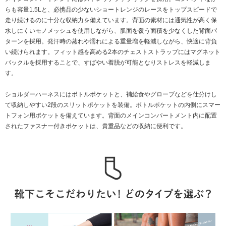
らも容量1.5Lと、必携品の少ないショートレンジのレースをトップスピードで
走り続けるのに十分な収納力を備えています。背面の素材には通気性が高く保
水しにくいモノメッシュを使用しながら、肌面を覆う面積を少なくした背面パ
ターンを採用。発汗時の蒸れや濡れによる重量増を軽減しながら、快適に背負
い続けられます。フィット感を高める2本のチェストストラップにはマグネット
バックルを採用することで、すばやい着脱が可能となりストレスを軽減しま
す。
ショルダーハーネスにはボトルポケットと、補給食やグローブなどを仕分けし
て収納しやすい2段のスリットポケットを装備。ボトルポケットの内側にスマー
トフォン用ポケットを備えています。背面のメインコンパートメント内に配置
されたファスナー付きポケットは、貴重品などの収納に便利です。