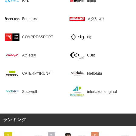
R×L
injinji
Feetures
メダリスト
COMPRESSPORT
rig
AthleteX
C3fit
CATERPY[RUN+]
Hellolulu
Sockwell
interlaken original
ランキング
1
2
3