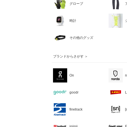
グローブ
時計
その他のグッズ
ブランドからさがす ＞
On
n
goodr
L
finetrack
[
injinji
F