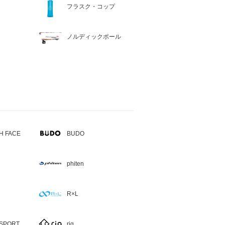
フラスク・コップ
ノルディックポール
H FACE
BUDO
phiten
R×L
SPORT
rig