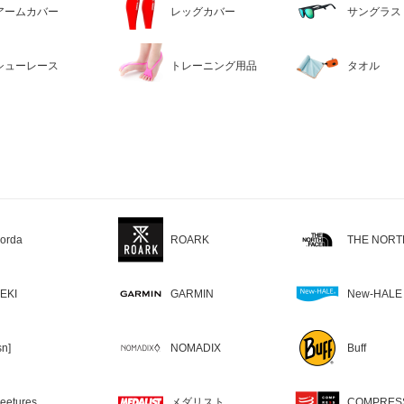
アームカバー
レッグカバー
サングラス
シューレース
トレーニング用品
タオル
orda
ROARK
THE NORT
EKI
GARMIN
New-HALE
sn]
NOMADIX
Buff
eetures
メダリスト
COMPRES