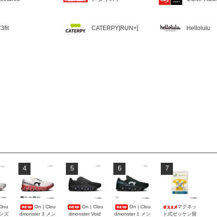
3fit
CATERPY[RUN+]
Hellolulu
4
5
6
7
Clou
On | Clou
On | Clou
On | Clou
マグネッ
メンズ
dmonster 3 メン
dmonster Void
dmonster 1 メン
ト式ゼッケン留