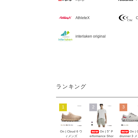
AthleteX
C
interlaken original
ランキング
1
2
3
On | Cloud 6 ウ
On | 5" P
On | 
ィメンズ
erformance Shor
drunner 3 