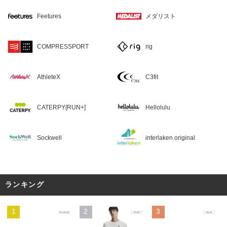
Feetures
メダリスト
COMPRESSPORT
rig
AthleteX
C3fit
CATERPY[RUN+]
Hellolulu
Sockwell
interlaken original
ランキング
1
2
3