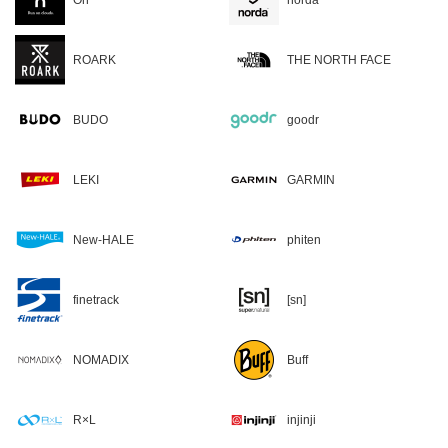
ROARK
THE NORTH FACE
BUDO
goodr
LEKI
GARMIN
New-HALE
phiten
finetrack
[sn]
NOMADIX
Buff
R×L
injinji