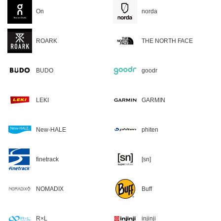
On
norda
ROARK
THE NORTH FACE
BUDO
goodr
LEKI
GARMIN
New-HALE
phiten
finetrack
[sn]
NOMADIX
Buff
R×L
injinji