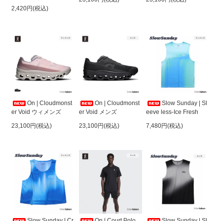
2,420円(税込)
On | Cloudmonst
On | Cloudmonst
Slow Sunday | Sl
er Void ウィメンズ
er Void メンズ
eeve less-Ice Fresh
23,100円(税込)
23,100円(税込)
7,480円(税込)
On | Court Polo
Slow Sunday | Sl
Slow Sunday | Cr