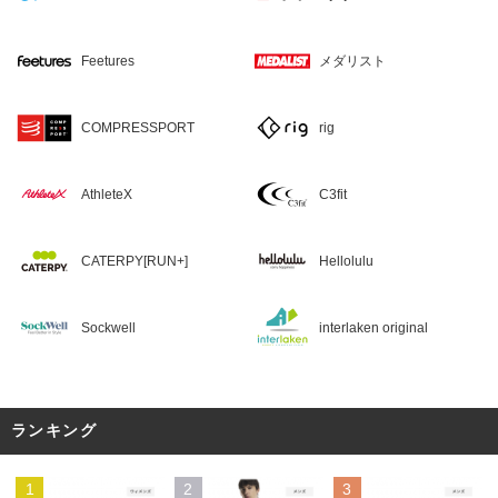
Feetures
メダリスト
COMPRESSPORT
rig
AthleteX
C3fit
CATERPY[RUN+]
Hellolulu
Sockwell
interlaken original
ランキング
1
2
3