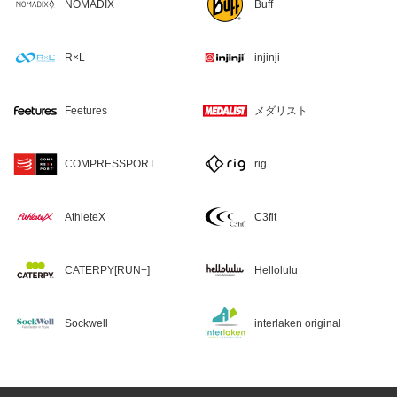
NOMADIX
Buff
R×L
injinji
Feetures
メダリスト
COMPRESSPORT
rig
AthleteX
C3fit
CATERPY[RUN+]
Hellolulu
Sockwell
interlaken original