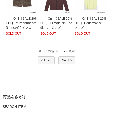
On | 【SALE 20%
On | 【SALE 20%
On | 【SALE 20%
OFF】 7" Performance
OFF】 Climate Zip Hoo
OFF】 Performance-T
Shorts AOP メンズ
die ウィメンズ
メンズ
SOLD OUT
SOLD OUT
SOLD OUT
80
61
72
全
商品
-
表示
< Prev
Next >
商品をさがす
SEARCH ITEM