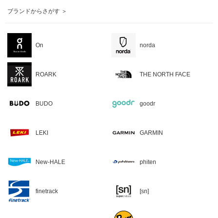
ブランドからさがす ＞
On
norda
ROARK
THE NORTH FACE
BUDO
goodr
LEKI
GARMIN
New-HALE
phiten
finetrack
[sn]