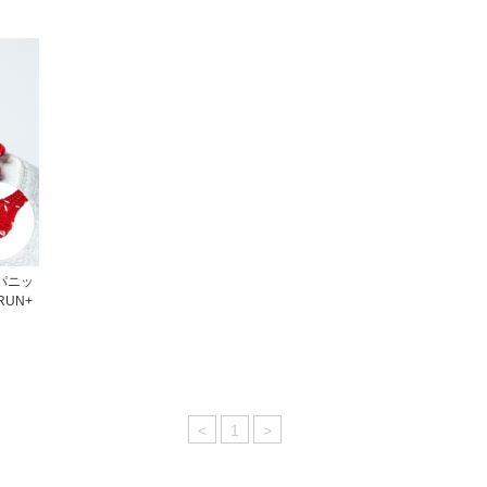
パニッ
RUN+
<
1
>